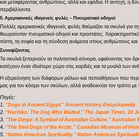
και μεταφέροντας ανθρώπους, αλλά και εφόδια. Η αντοχή, η δ
περιβάλλοντα.
5. Αμερικανικές ιθαγενείς φυλές – Πνευματικοί οδηγοί
Πολλές αμερικανικές ιθαγενείς φυλές θαύμαζαν τα σκυλιά για τ
θεωρούνταν πνευματικοί οδηγοί και προστάτες. Χαρακτηριστικό 
πίστη, τη σοφία και τη σύνδεση ανάμεσα στους ανθρώπους και
Συνοψίζοντας
Τα σκυλιά ξεπερνούν τα πολιτιστικά σύνορα, υφαίνοντας τον δρ
κατέχουν έναν ιδιαίτερο χώρο στις καρδιές και τα μυαλά των 
Η εξερεύνηση των διάφορων ρόλων και πεποιθήσεων που περιβά
μας για τον κόσμο των σκύλων, αλλά αναδεικνύει τον τρόπο με 
Πηγές:
1.
“Dogs in Ancient Egypt.” Ancient History Encyclopedia
2.
“Hachiko: The Dog Who Waited.” The Japan Times, 20 Ja
3.
“The Dingo: A Symbol of Australian Culture.” Australian
4.
“The Sled Dogs of the Arctic.” Canadian Museum of Hist
5.
“Native American Spirituality.” Native American Spirituali