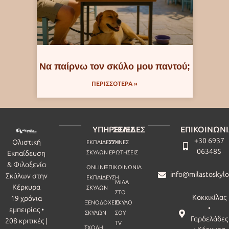
Να παίρνω τον σκύλο μου παντού;
ΠΕΡΙΣΣΟΤΕΡΑ »
ΥΠΗΡΕΣΙΕΣ
ΣΕΛΙΔΕΣ
ΕΠΙΚΟΙΝΩΝ
+30 6937
Ολιστική
ΕΚΠΑΙΔΕΥΣΗ
ΣΥΧΝΕΣ
063485
Εκπαίδευση
ΣΚΥΛΩΝ
ΕΡΩΤΗΣΕΙΣ
& Φιλοξενία
ONLINE
ΕΠΙΚΟΙΝΩΝΙΑ
info@milastoskylo
Σκύλων στην
ΕΚΠΑΙΔΕΥΣΗ
ΜΙΛΑ
Κέρκυρα
ΣΚΥΛΩΝ
ΣΤΟ
Κοκκικίλας
19 χρόνια
ΞΕΝΟΔΟΧΕΙΟ
ΣΚΥΛΟ
•
εμπειρίας •
ΣΚΥΛΩΝ
ΣΟΥ
Γαρδελάδες
208 κριτικές |
TV
ΣΧΟΛΗ