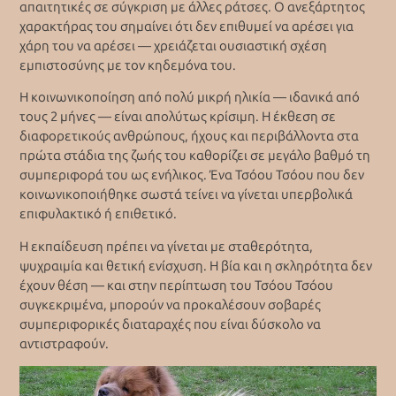
απαιτητικές σε σύγκριση με άλλες ράτσες. Ο ανεξάρτητος
χαρακτήρας του σημαίνει ότι δεν επιθυμεί να αρέσει για
χάρη του να αρέσει — χρειάζεται ουσιαστική σχέση
εμπιστοσύνης με τον κηδεμόνα του.
Η κοινωνικοποίηση από πολύ μικρή ηλικία — ιδανικά από
τους 2 μήνες — είναι απολύτως κρίσιμη. Η έκθεση σε
διαφορετικούς ανθρώπους, ήχους και περιβάλλοντα στα
πρώτα στάδια της ζωής του καθορίζει σε μεγάλο βαθμό τη
συμπεριφορά του ως ενήλικος. Ένα Τσόου Τσόου που δεν
κοινωνικοποιήθηκε σωστά τείνει να γίνεται υπερβολικά
επιφυλακτικό ή επιθετικό.
Η εκπαίδευση πρέπει να γίνεται με σταθερότητα,
ψυχραιμία και θετική ενίσχυση. Η βία και η σκληρότητα δεν
έχουν θέση — και στην περίπτωση του Τσόου Τσόου
συγκεκριμένα, μπορούν να προκαλέσουν σοβαρές
συμπεριφορικές διαταραχές που είναι δύσκολο να
αντιστραφούν.