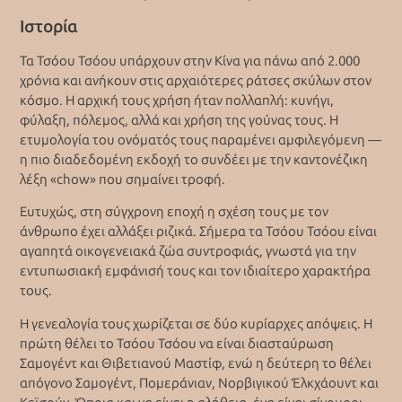
Ιστορία
Τα Τσόου Τσόου υπάρχουν στην Κίνα για πάνω από 2.000
χρόνια και ανήκουν στις αρχαιότερες ράτσες σκύλων στον
κόσμο. Η αρχική τους χρήση ήταν πολλαπλή: κυνήγι,
φύλαξη, πόλεμος, αλλά και χρήση της γούνας τους. Η
ετυμολογία του ονόματός τους παραμένει αμφιλεγόμενη —
η πιο διαδεδομένη εκδοχή το συνδέει με την καντονέζικη
λέξη «chow» που σημαίνει τροφή.
Ευτυχώς, στη σύγχρονη εποχή η σχέση τους με τον
άνθρωπο έχει αλλάξει ριζικά. Σήμερα τα Τσόου Τσόου είναι
αγαπητά οικογενειακά ζώα συντροφιάς, γνωστά για την
εντυπωσιακή εμφάνισή τους και τον ιδιαίτερο χαρακτήρα
τους.
Η γενεαλογία τους χωρίζεται σε δύο κυρίαρχες απόψεις. Η
πρώτη θέλει το Τσόου Τσόου να είναι διασταύρωση
Σαμογέντ και Θιβετιανού Μαστίφ, ενώ η δεύτερη το θέλει
απόγονο Σαμογέντ, Πομεράνιαν, Νορβιγικού Έλκχάουντ και