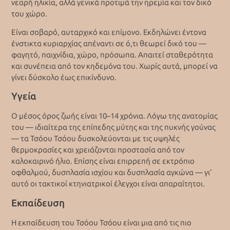
νεαρή ηλικία, αλλά γενικά προτιμά την ηρεμία και τον δικό
του χώρο.
Είναι σοβαρό, αυταρχικό και επίμονο. Εκδηλώνει έντονα
ένστικτα κυριαρχίας απέναντι σε ό,τι θεωρεί δικό του —
φαγητό, παιχνίδια, χώρο, πρόσωπα. Απαιτεί σταθερότητα
και συνέπεια από τον κηδεμόνα του. Χωρίς αυτά, μπορεί να
γίνει δύσκολο έως επικίνδυνο.
Υγεία
Ο μέσος όρος ζωής είναι 10–14 χρόνια. Λόγω της ανατομίας
του — ιδιαίτερα της επίπεδης μύτης και της πυκνής γούνας
— τα Τσόου Τσόου δυσκολεύονται με τις υψηλές
θερμοκρασίες και χρειάζονται προστασία από τον
καλοκαιρινό ήλιο. Επίσης είναι επιρρεπή σε εκτρόπιο
οφθαλμού, δυσπλασία ισχίου και δυσπλασία αγκώνα — γι’
αυτό οι τακτικοί κτηνιατρικοί έλεγχοι είναι απαραίτητοι.
Εκπαίδευση
Η εκπαίδευση του Τσόου Τσόου είναι μια από τις πιο