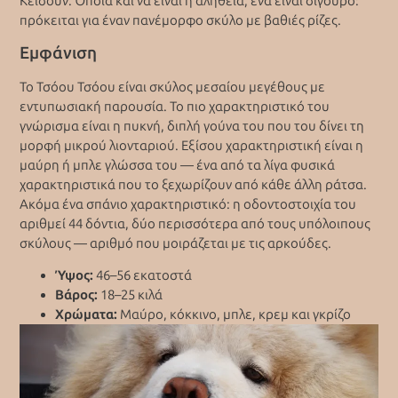
Κεϊσούν. Όποια και να είναι η αλήθεια, ένα είναι σίγουρο:
πρόκειται για έναν πανέμορφο σκύλο με βαθιές ρίζες.
Εμφάνιση
Το Τσόου Τσόου είναι σκύλος μεσαίου μεγέθους με
εντυπωσιακή παρουσία. Το πιο χαρακτηριστικό του
γνώρισμα είναι η πυκνή, διπλή γούνα του που του δίνει τη
μορφή μικρού λιονταριού. Εξίσου χαρακτηριστική είναι η
μαύρη ή μπλε γλώσσα του — ένα από τα λίγα φυσικά
χαρακτηριστικά που το ξεχωρίζουν από κάθε άλλη ράτσα.
Ακόμα ένα σπάνιο χαρακτηριστικό: η οδοντοστοιχία του
αριθμεί 44 δόντια, δύο περισσότερα από τους υπόλοιπους
σκύλους — αριθμό που μοιράζεται με τις αρκούδες.
Ύψος:
46–56 εκατοστά
Βάρος:
18–25 κιλά
Χρώματα:
Μαύρο, κόκκινο, μπλε, κρεμ και γκρίζο